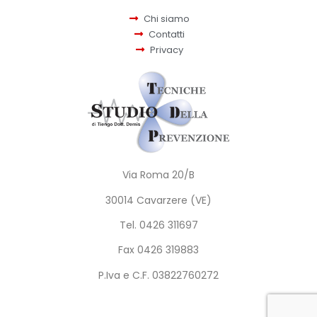
Chi siamo
Contatti
Privacy
Via Roma 20/B
30014 Cavarzere (VE)
Tel. 0426 311697
Fax 0426 319883
P.Iva e C.F. 03822760272