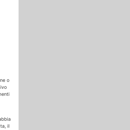
one o
tivo
menti
 abbia
a, il