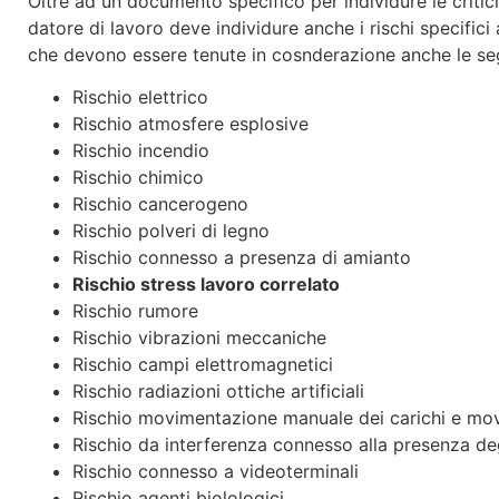
Oltre ad un documento specifico per individure le criticit
datore di lavoro deve individure anche i rischi specifici
che devono essere tenute in cosnderazione anche le segu
Rischio elettrico
Rischio atmosfere esplosive
Rischio incendio
Rischio chimico
Rischio cancerogeno
Rischio polveri di legno
Rischio connesso a presenza di amianto
Rischio stress lavoro correlato
Rischio rumore
Rischio vibrazioni meccaniche
Rischio campi elettromagnetici
Rischio radiazioni ottiche artificiali
Rischio movimentazione manuale dei carichi e movi
Rischio da interferenza connesso alla presenza deg
Rischio connesso a videoterminali
Rischio agenti biolologici