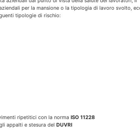
à aziendali dal punto di vista della salute dei lavoratori, il
 aziendali per la mansione o la tipologia di lavoro svolto, e
enti tipologie di rischio:
menti ripetitici con la norma
ISO 11228
li appalti e stesura del
DUVRI