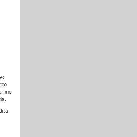
e:
reto
prime
da.
dita